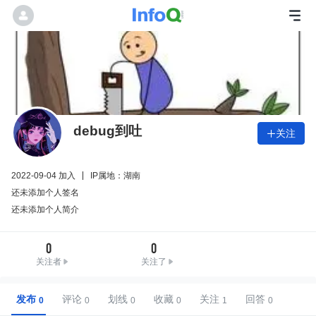
debug到吐
关注

2022-09-04 加入
IP属地：湖南
还未添加个人签名
还未添加个人简介
0
0
关注者
关注了
发布
评论
划线
收藏
关注
回答