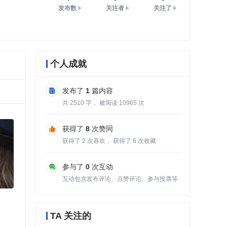
发布数
关注者
关注了
个人成就
发布了
1
篇内容
共
2510
字， 被阅读
10965
次
获得了
8
次赞同
获得了
2
次喜欢， 获得了
6
次收藏
参与了
0
次互动
互动包含发布评论、点赞评论、参与投票等
TA 关注的