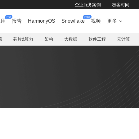
企业服务案例
极客时间
hot
new
应用
报告
HarmonyOS
Snowflake
视频
更多

端
芯片&算力
架构
大数据
软件工程
云计算