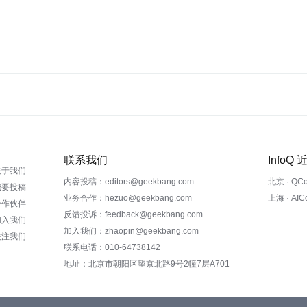
联系我们
InfoQ
关于我们
内容投稿：editors@geekbang.com
北京 · QC
我要投稿
业务合作：hezuo@geekbang.com
上海 · AI
合作伙伴
反馈投诉：feedback@geekbang.com
加入我们
加入我们：zhaopin@geekbang.com
关注我们
联系电话：010-64738142
地址：北京市朝阳区望京北路9号2幢7层A701