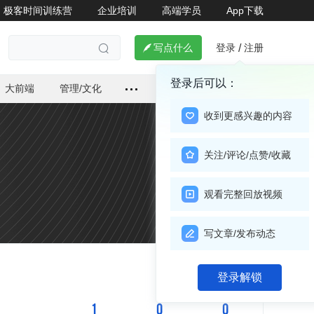
极客时间训练营
企业培训
高端学员
App下载
登录
注册

写点什么
/

登录后可以：
大前端
管理/文化
收到更感兴趣的内容
关注/评论/点赞/收藏
观看完整回放视频
写文章/发布动态
关注

登录解锁
1
0
0