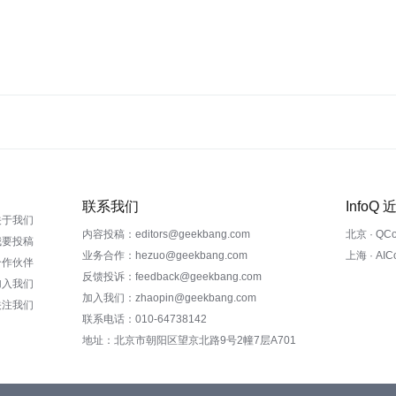
联系我们
InfoQ
关于我们
内容投稿：editors@geekbang.com
北京 · QC
我要投稿
业务合作：hezuo@geekbang.com
上海 · AI
合作伙伴
反馈投诉：feedback@geekbang.com
加入我们
加入我们：zhaopin@geekbang.com
关注我们
联系电话：010-64738142
地址：北京市朝阳区望京北路9号2幢7层A701