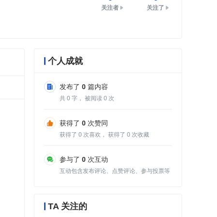
关注者
关注了
个人成就
发布了
0
篇内容
共
0
字， 被阅读
0
次
获得了
0
次赞同
获得了
0
次喜欢， 获得了
0
次收藏
参与了
0
次互动
互动包含发布评论、点赞评论、参与投票等
TA 关注的