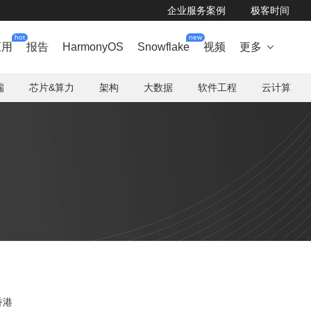
企业服务案例
极客时间
hot
new
应用
报告
HarmonyOS
Snowflake
视频
更多

端
芯片&算力
架构
大数据
软件工程
云计算
香港