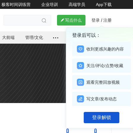
极客时间训练营
企业培训
高端学员
App下载
登录
注册

写点什么
/

登录后可以：
大前端
管理/文化
收到更感兴趣的内容
关注/评论/点赞/收藏
观看完整回放视频
写文章/发布动态
关注

登录解锁
0
0