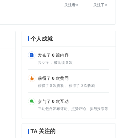
关注者
关注了
个人成就
发布了
0
篇内容
共
0
字， 被阅读
0
次
获得了
0
次赞同
获得了
0
次喜欢， 获得了
0
次收藏
参与了
0
次互动
互动包含发布评论、点赞评论、参与投票等
TA 关注的