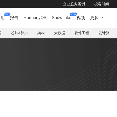
企业服务案例
极客时间
hot
new
应用
报告
HarmonyOS
Snowflake
视频
更多

端
芯片&算力
架构
大数据
软件工程
云计算