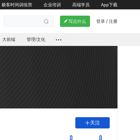
极客时间训练营
企业培训
高端学员
App下载
登录
注册

写点什么
/

大前端
管理/文化
关注

0
0