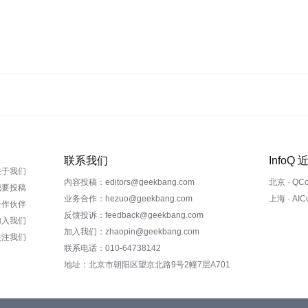
联系我们
InfoQ
关于我们
内容投稿：editors@geekbang.com
北京 · QC
我要投稿
业务合作：hezuo@geekbang.com
上海 · AI
合作伙伴
反馈投诉：feedback@geekbang.com
加入我们
加入我们：zhaopin@geekbang.com
关注我们
联系电话：010-64738142
地址：北京市朝阳区望京北路9号2幢7层A701