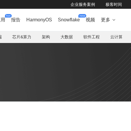
企业服务案例
极客时间
hot
new
应用
报告
HarmonyOS
Snowflake
视频
更多

端
芯片&算力
架构
大数据
软件工程
云计算