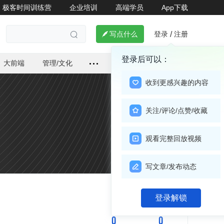
极客时间训练营
企业培训
高端学员
App下载
登录
注册

写点什么
/

登录后可以：
大前端
管理/文化
收到更感兴趣的内容
关注/评论/点赞/收藏
观看完整回放视频
写文章/发布动态
登录解锁
关注

0
0