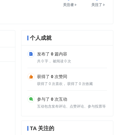
关注者
关注了
个人成就
发布了
0
篇内容
共
0
字， 被阅读
0
次
获得了
0
次赞同
获得了
0
次喜欢， 获得了
0
次收藏
参与了
0
次互动
互动包含发布评论、点赞评论、参与投票等
TA 关注的