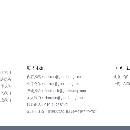
联系我们
InfoQ
关于我们
内容投稿：editors@geekbang.com
北京 · QC
我要投稿
业务合作：hezuo@geekbang.com
上海 · AI
合作伙伴
反馈投诉：feedback@geekbang.com
加入我们
加入我们：zhaopin@geekbang.com
关注我们
联系电话：010-64738142
地址：北京市朝阳区望京北路9号2幢7层A701