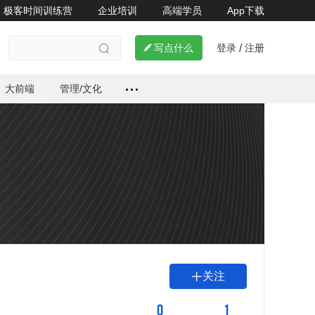
极客时间训练营
企业培训
高端学员
App下载
登录
注册

写点什么
/

大前端
管理/文化
关注

0
1