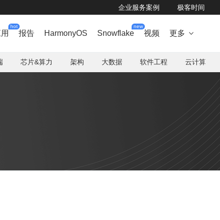
企业服务案例
极客时间
hot
new
应用
报告
HarmonyOS
Snowflake
视频
更多

端
芯片&算力
架构
大数据
软件工程
云计算