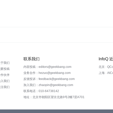
联系我们
InfoQ
关于我们
内容投稿：editors@geekbang.com
北京 · QC
我要投稿
业务合作：hezuo@geekbang.com
上海 · AI
合作伙伴
反馈投诉：feedback@geekbang.com
加入我们
加入我们：zhaopin@geekbang.com
关注我们
联系电话：010-64738142
地址：北京市朝阳区望京北路9号2幢7层A701