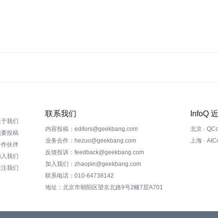
联系我们
InfoQ
关于我们
内容投稿：editors@geekbang.com
北京 · QC
我要投稿
业务合作：hezuo@geekbang.com
上海 · AI
合作伙伴
反馈投诉：feedback@geekbang.com
加入我们
加入我们：zhaopin@geekbang.com
关注我们
联系电话：010-64738142
地址：北京市朝阳区望京北路9号2幢7层A701