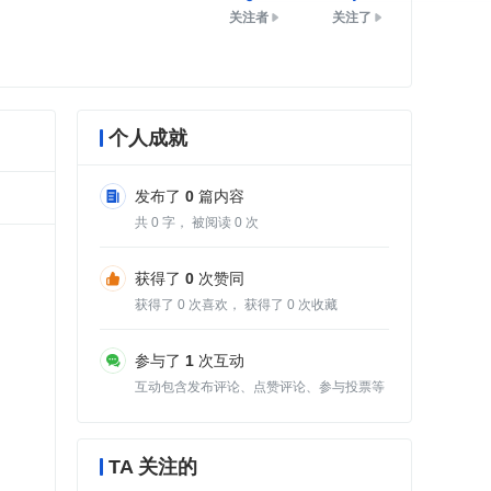
关注者
关注了
个人成就
发布了
0
篇内容
共
0
字， 被阅读
0
次
获得了
0
次赞同
获得了
0
次喜欢， 获得了
0
次收藏
参与了
1
次互动
互动包含发布评论、点赞评论、参与投票等
TA 关注的