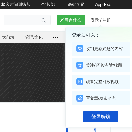
极客时间训练营
企业培训
高端学员
App下载
登录
注册

写点什么
/

登录后可以：
大前端
管理/文化
收到更感兴趣的内容
关注/评论/点赞/收藏
观看完整回放视频
写文章/发布动态
关注

登录解锁
0
4