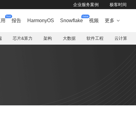
企业服务案例
极客时间
hot
new
应用
报告
HarmonyOS
Snowflake
视频
更多

端
芯片&算力
架构
大数据
软件工程
云计算