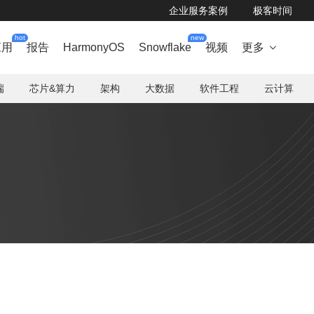
企业服务案例
极客时间
hot
new
应用
报告
HarmonyOS
Snowflake
视频
更多

端
芯片&算力
架构
大数据
软件工程
云计算