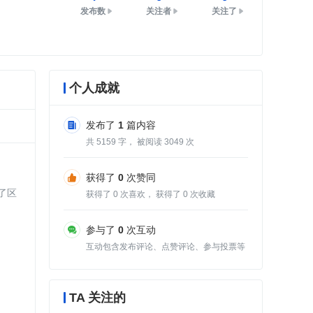
发布数
关注者
关注了
个人成就
发布了
1
篇内容
共
5159
字， 被阅读
3049
次
获得了
0
次赞同
了区
获得了
0
次喜欢， 获得了
0
次收藏
参与了
0
次互动
互动包含发布评论、点赞评论、参与投票等
TA 关注的