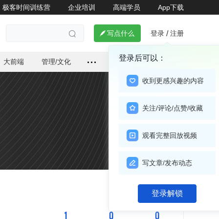
极客时间训练营
企业培训
高端学员
App下载
登录
注册

写点什么
/

登录后可以：
大前端
管理/文化
收到更感兴趣的内容
关注/评论/点赞/收藏
观看完整回放视频
写文章/发布动态
关注

登录解锁
1
0
0