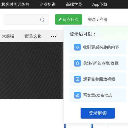
极客时间训练营
企业培训
高端学员
App下载
登录
注册

写点什么
/

登录后可以：
大前端
管理/文化
收到更感兴趣的内容
关注/评论/点赞/收藏
观看完整回放视频
写文章/发布动态
关注

登录解锁
0
0