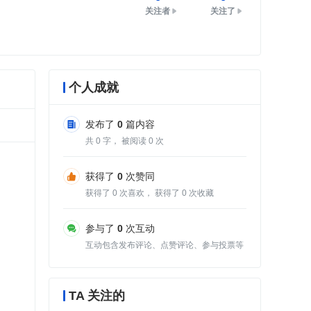
关注者
关注了
个人成就
发布了
0
篇内容
共
0
字， 被阅读
0
次
获得了
0
次赞同
获得了
0
次喜欢， 获得了
0
次收藏
参与了
0
次互动
互动包含发布评论、点赞评论、参与投票等
TA 关注的