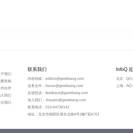
联系我们
InfoQ
关于我们
内容投稿：editors@geekbang.com
北京 · QC
我要投稿
业务合作：hezuo@geekbang.com
上海 · AI
合作伙伴
反馈投诉：feedback@geekbang.com
加入我们
加入我们：zhaopin@geekbang.com
关注我们
联系电话：010-64738142
地址：北京市朝阳区望京北路9号2幢7层A701