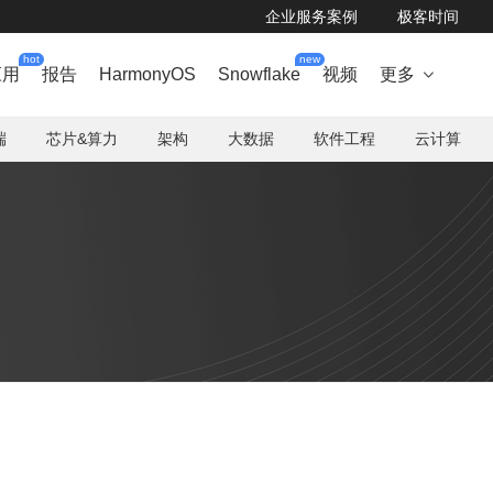
企业服务案例
极客时间
hot
new
应用
报告
HarmonyOS
Snowflake
视频
更多

端
芯片&算力
架构
大数据
软件工程
云计算