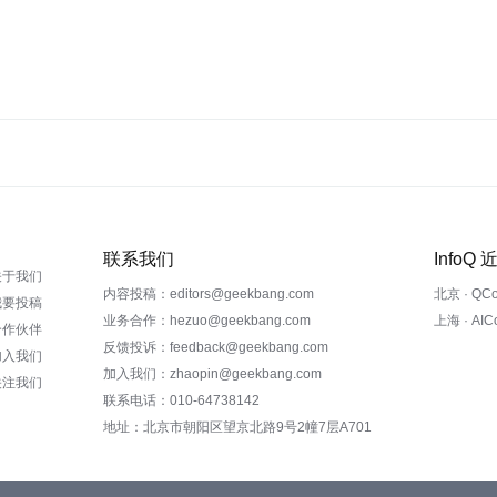
联系我们
InfoQ
关于我们
内容投稿：editors@geekbang.com
北京 · QC
我要投稿
业务合作：hezuo@geekbang.com
上海 · AI
合作伙伴
反馈投诉：feedback@geekbang.com
加入我们
加入我们：zhaopin@geekbang.com
关注我们
联系电话：010-64738142
地址：北京市朝阳区望京北路9号2幢7层A701