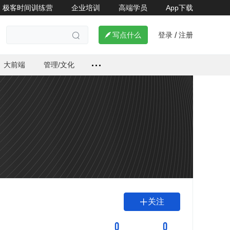
极客时间训练营
企业培训
高端学员
App下载
登录
注册

写点什么
/

大前端
管理/文化
关注

0
0