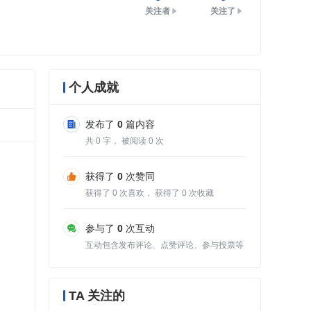
关注者
关注了
个人成就
发布了
0
篇内容
共
0
字， 被阅读
0
次
获得了
0
次赞同
获得了
0
次喜欢， 获得了
0
次收藏
参与了
0
次互动
互动包含发布评论、点赞评论、参与投票等
TA 关注的