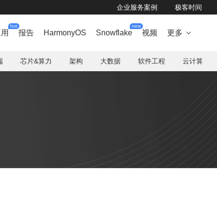
企业服务案例
极客时间
hot
new
应用
报告
HarmonyOS
Snowflake
视频
更多

端
芯片&算力
架构
大数据
软件工程
云计算