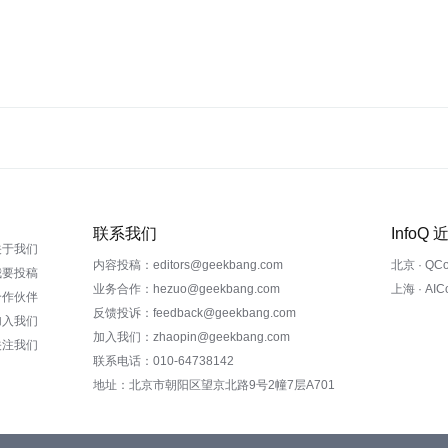
联系我们
InfoQ
关于我们
内容投稿：editors@geekbang.com
北京 · QC
我要投稿
业务合作：hezuo@geekbang.com
上海 · AI
合作伙伴
反馈投诉：feedback@geekbang.com
加入我们
加入我们：zhaopin@geekbang.com
关注我们
联系电话：010-64738142
地址：北京市朝阳区望京北路9号2幢7层A701