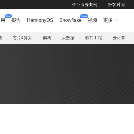
企业服务案例
极客时间
hot
new
应用
报告
HarmonyOS
Snowflake
视频
更多

端
芯片&算力
架构
大数据
软件工程
云计算