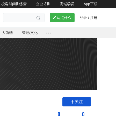
极客时间训练营
企业培训
高端学员
App下载
登录
注册

写点什么
/

大前端
管理/文化
关注

0
0