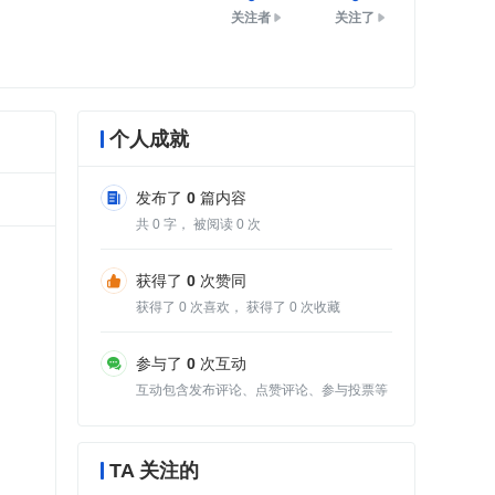
关注者
关注了
个人成就
发布了
0
篇内容
共
0
字， 被阅读
0
次
获得了
0
次赞同
获得了
0
次喜欢， 获得了
0
次收藏
参与了
0
次互动
互动包含发布评论、点赞评论、参与投票等
TA 关注的