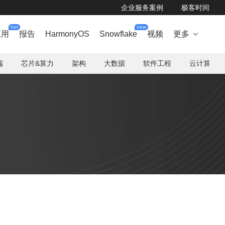
企业服务案例
极客时间
hot
new
应用
报告
HarmonyOS
Snowflake
视频
更多

端
芯片&算力
架构
大数据
软件工程
云计算