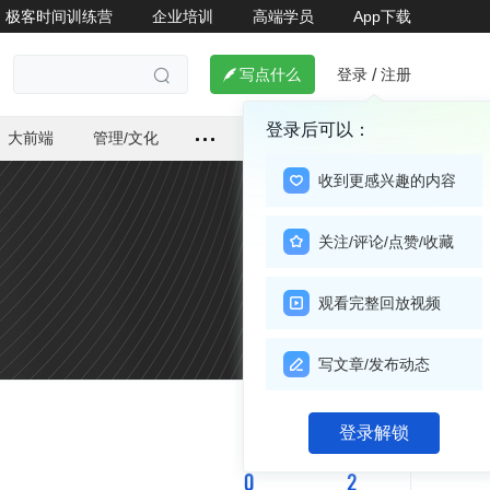
极客时间训练营
企业培训
高端学员
App下载
登录
注册

写点什么
/

登录后可以：
大前端
管理/文化
收到更感兴趣的内容
关注/评论/点赞/收藏
观看完整回放视频
写文章/发布动态
关注

登录解锁
0
2