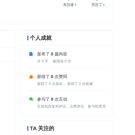
关注者
关注了
个人成就
发布了
0
篇内容
共
0
字， 被阅读
0
次
获得了
0
次赞同
获得了
0
次喜欢， 获得了
0
次收藏
参与了
0
次互动
互动包含发布评论、点赞评论、参与投票等
TA 关注的