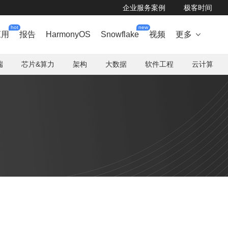
企业服务案例
极客时间
hot
new
应用
报告
HarmonyOS
Snowflake
视频
更多

端
芯片&算力
架构
大数据
软件工程
云计算