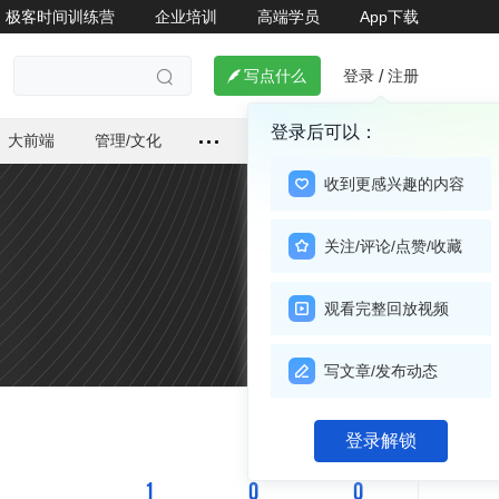
极客时间训练营
企业培训
高端学员
App下载
登录
注册

写点什么
/

登录后可以：
大前端
管理/文化
收到更感兴趣的内容
关注/评论/点赞/收藏
观看完整回放视频
写文章/发布动态
关注

登录解锁
1
0
0