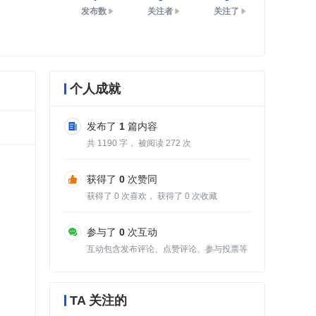
发布数
关注者
关注了
个人成就
发布了
1
篇内容
共
1190
字， 被阅读
272
次
获得了
0
次赞同
获得了
0
次喜欢， 获得了
0
次收藏
参与了
0
次互动
互动包含发布评论、点赞评论、参与投票等
TA 关注的