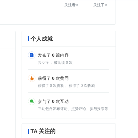
关注者
关注了
个人成就
发布了
0
篇内容
共
0
字， 被阅读
0
次
获得了
0
次赞同
获得了
0
次喜欢， 获得了
0
次收藏
参与了
0
次互动
互动包含发布评论、点赞评论、参与投票等
TA 关注的