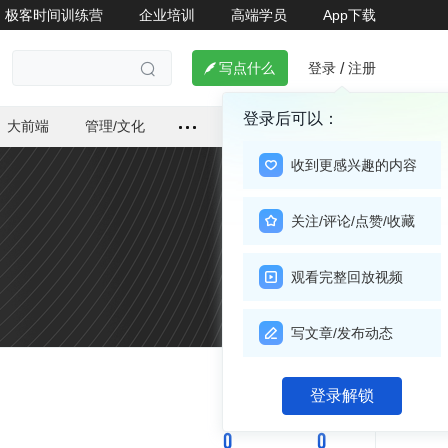
极客时间训练营
企业培训
高端学员
App下载
登录
注册

写点什么
/

登录后可以：
大前端
管理/文化
收到更感兴趣的内容
关注/评论/点赞/收藏
观看完整回放视频
写文章/发布动态
关注

登录解锁
0
0