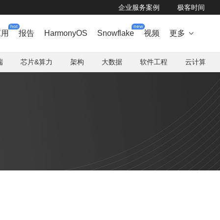
企业服务案例
极客时间
hot
new
应用
报告
HarmonyOS
Snowflake
视频
更多

端
芯片&算力
架构
大数据
软件工程
云计算