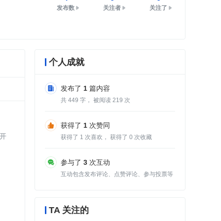
发布数
关注者
关注了
个人成就
发布了
1
篇内容
共
449
字， 被阅读
219
次
获得了
1
次赞同
开
获得了
1
次喜欢， 获得了
0
次收藏
参与了
3
次互动
互动包含发布评论、点赞评论、参与投票等
TA 关注的