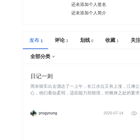
还未添加个人签名
还未添加个人简介
发布
评论
划线
收藏
关
全部分类

日记一则
周末骑车出去溜达了一上午，长江水位又有上涨，江滩公
心，他们看似柔弱，适应能力却很强，对栖身之处的要求
progyoung
2020-07-14
