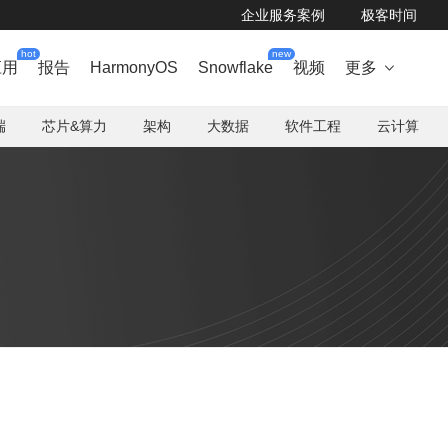
企业服务案例
极客时间
hot
new
应用
报告
HarmonyOS
Snowflake
视频
更多

端
芯片&算力
架构
大数据
软件工程
云计算