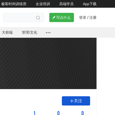
极客时间训练营
企业培训
高端学员
App下载
登录
注册

写点什么
/

大前端
管理/文化
关注

1
0
0