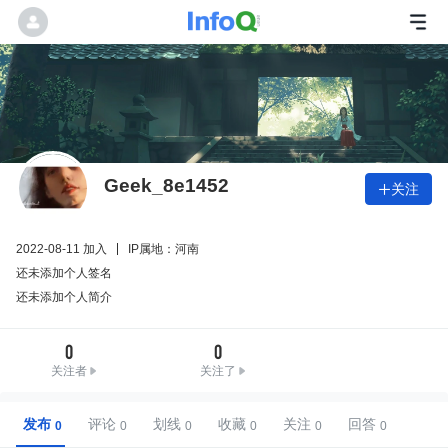
Geek_8e1452
关注

2022-08-11 加入
IP属地：河南
还未添加个人签名
还未添加个人简介
0
0
关注者
关注了
发布
评论
划线
收藏
关注
回答