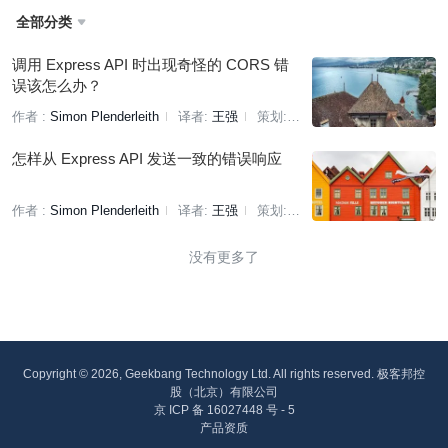
全部分类

调用 Express API 时出现奇怪的 CORS 错
误该怎么办？
作者 :
Simon Plenderleith
译者:
王强
策划:
李俊辰
怎样从 Express API 发送一致的错误响应
作者 :
Simon Plenderleith
译者:
王强
策划:
李俊辰
没有更多了
Copyright © 2026, Geekbang Technology Ltd. All rights reserved. 极客邦控
股（北京）有限公司
京 ICP 备 16027448 号 - 5
产品资质