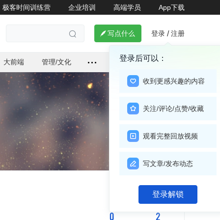
极客时间训练营
企业培训
高端学员
App下载
登录
注册

写点什么
/

登录后可以：
大前端
管理/文化
收到更感兴趣的内容
关注/评论/点赞/收藏
观看完整回放视频
写文章/发布动态
关注

登录解锁
0
2