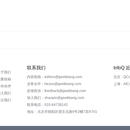
联系我们
InfoQ
关于我们
内容投稿：editors@geekbang.com
北京 · QC
我要投稿
业务合作：hezuo@geekbang.com
上海 · AI
合作伙伴
反馈投诉：feedback@geekbang.com
加入我们
加入我们：zhaopin@geekbang.com
关注我们
联系电话：010-64738142
地址：北京市朝阳区望京北路9号2幢7层A701