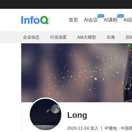
hot
hot
首页
AI会议
AI课程
AI
企业动态
行业深度
AI&大模型
出海
后
Long
2020-11-24 加入
IP属地：中国