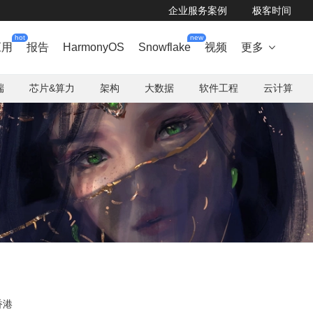
企业服务案例
极客时间
hot
new
应用
报告
HarmonyOS
Snowflake
视频
更多

端
芯片&算力
架构
大数据
软件工程
云计算
香港