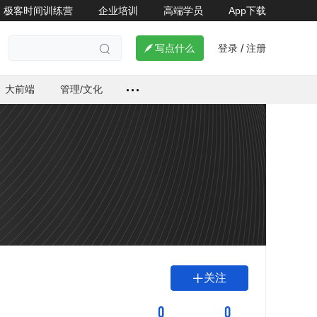
极客时间训练营
企业培训
高端学员
App下载
登录
注册

写点什么
/

大前端
管理/文化
关注

0
0