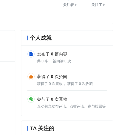
关注者
关注了
个人成就
发布了
0
篇内容
共
0
字， 被阅读
0
次
获得了
0
次赞同
获得了
0
次喜欢， 获得了
0
次收藏
参与了
0
次互动
互动包含发布评论、点赞评论、参与投票等
TA 关注的