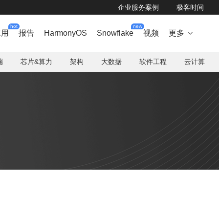
企业服务案例
极客时间
hot
new
应用
报告
HarmonyOS
Snowflake
视频
更多

端
芯片&算力
架构
大数据
软件工程
云计算