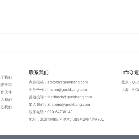
联系我们
InfoQ
关于我们
内容投稿：editors@geekbang.com
北京 · QC
我要投稿
业务合作：hezuo@geekbang.com
上海 · AI
合作伙伴
反馈投诉：feedback@geekbang.com
加入我们
加入我们：zhaopin@geekbang.com
关注我们
联系电话：010-64738142
地址：北京市朝阳区望京北路9号2幢7层A701