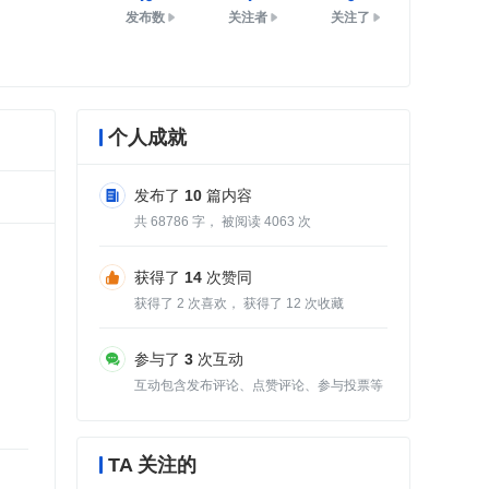
发布数
关注者
关注了
个人成就
发布了
10
篇内容
共
68786
字， 被阅读
4063
次
获得了
14
次赞同
获得了
2
次喜欢， 获得了
12
次收藏
参与了
3
次互动
互动包含发布评论、点赞评论、参与投票等
TA 关注的