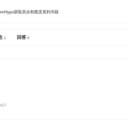
mannHypo获取异步和图灵系列书籍
注
回答
417