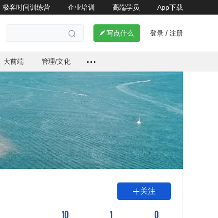
极客时间训练营
企业培训
高端学员
App下载
登录
注册

写点什么
/

大前端
管理/文化
关注

10
1
0