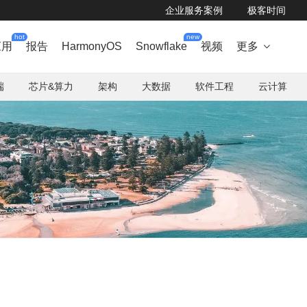
企业服务案例
极客时间
hot
new
应用
报告
HarmonyOS
Snowflake
视频
更多

端
芯片&算力
架构
大数据
软件工程
云计算