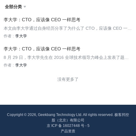
全部分类

李大学：CTO，应该像 CEO 一样思考
本文由李大学通过自身经历分享了为什么了 CTO，应该像 CEO 一样
思考。
作者 :
李大学
李大学：CTO，应该像 CEO 一样思考
8 月 29 日，李大学先生在 2016 全球技术领导力峰会上发表了题为
《像 CEO 一样思考》的演讲，其关于 CTO 和 CEO 的精辟论述在会
作者 :
李大学
场掀起阵阵掌声。李大学先生现为磁云董事长、CEO 京东集团终身
荣誉技术顾问。本文根据其演讲整理而成，分享给未能到现场的你，
没有更多了
相信你会受益匪浅。
Copyright © 2026, Geekbang Technology Ltd. All rights reserved. 极客邦控
股（北京）有限公司
京 ICP 备 16027448 号 - 5
产品资质