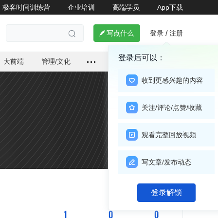
极客时间训练营
企业培训
高端学员
App下载
登录
注册

写点什么
/

登录后可以：
大前端
管理/文化
收到更感兴趣的内容
关注/评论/点赞/收藏
观看完整回放视频
写文章/发布动态
关注

登录解锁
1
0
0