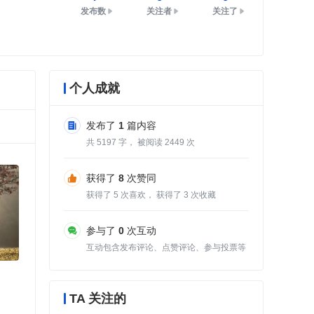
发布数
关注者
关注了
个人成就
发布了
1
篇内容
共
5197
字， 被阅读
2449
次
获得了
8
次赞同
获得了
5
次喜欢， 获得了
3
次收藏
参与了
0
次互动
互动包含发布评论、点赞评论、参与投票等
TA 关注的