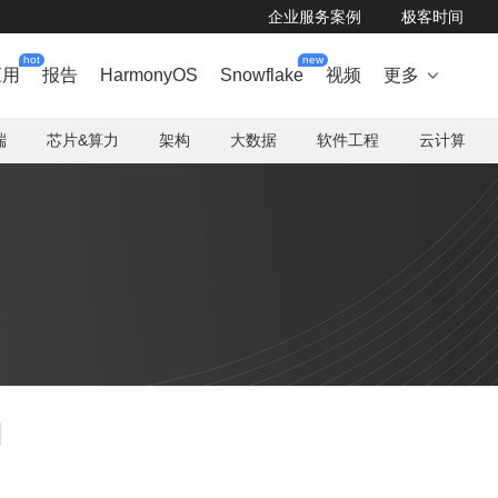
企业服务案例
极客时间
hot
new
应用
报告
HarmonyOS
Snowflake
视频
更多

端
芯片&算力
架构
大数据
软件工程
云计算
d