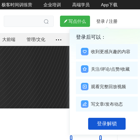
极客时间训练营
企业培训
高端学员
App下载
登录
注册

写点什么
/

登录后可以：
大前端
管理/文化
收到更感兴趣的内容
关注/评论/点赞/收藏
观看完整回放视频
写文章/发布动态
关注

登录解锁
0
0