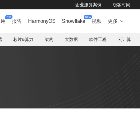
企业服务案例
极客时间
hot
new
应用
报告
HarmonyOS
Snowflake
视频
更多

端
芯片&算力
架构
大数据
软件工程
云计算