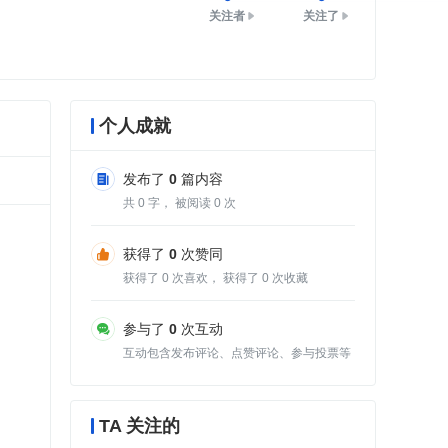
关注者
关注了
个人成就
发布了
0
篇内容
共
0
字， 被阅读
0
次
获得了
0
次赞同
获得了
0
次喜欢， 获得了
0
次收藏
参与了
0
次互动
互动包含发布评论、点赞评论、参与投票等
TA 关注的