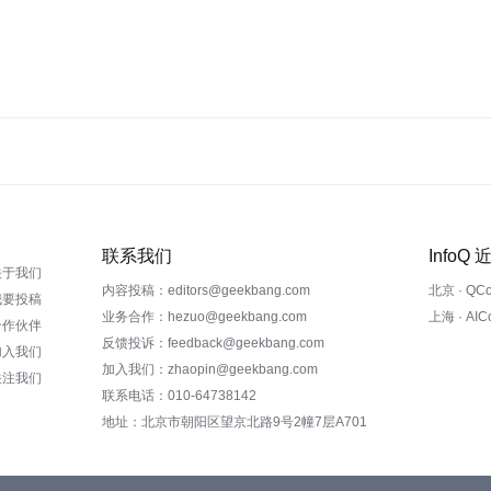
联系我们
InfoQ
关于我们
内容投稿：editors@geekbang.com
北京 · QC
我要投稿
业务合作：hezuo@geekbang.com
上海 · AI
合作伙伴
反馈投诉：feedback@geekbang.com
加入我们
加入我们：zhaopin@geekbang.com
关注我们
联系电话：010-64738142
地址：北京市朝阳区望京北路9号2幢7层A701