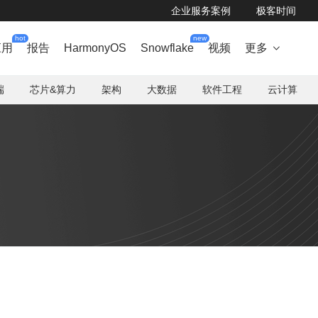
企业服务案例
极客时间
hot
new
应用
报告
HarmonyOS
Snowflake
视频
更多

端
芯片&算力
架构
大数据
软件工程
云计算