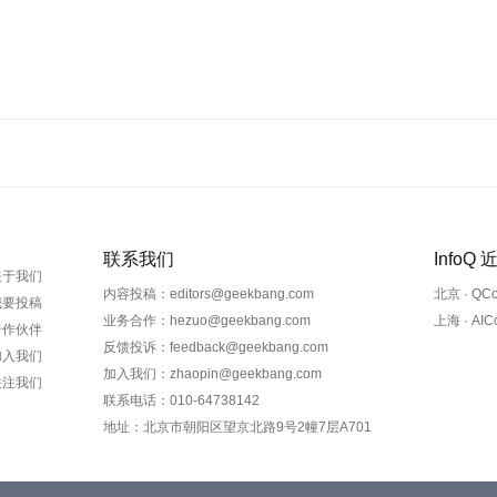
联系我们
InfoQ
关于我们
内容投稿：editors@geekbang.com
北京 · QC
我要投稿
业务合作：hezuo@geekbang.com
上海 · AI
合作伙伴
反馈投诉：feedback@geekbang.com
加入我们
加入我们：zhaopin@geekbang.com
关注我们
联系电话：010-64738142
地址：北京市朝阳区望京北路9号2幢7层A701