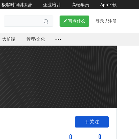
极客时间训练营
企业培训
高端学员
App下载
登录
注册

写点什么
/

大前端
管理/文化
关注

0
0