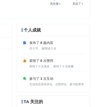
关注者
关注了
个人成就
发布了
0
篇内容
共
0
字， 被阅读
0
次
获得了
0
次赞同
获得了
0
次喜欢， 获得了
0
次收藏
参与了
1
次互动
互动包含发布评论、点赞评论、参与投票等
TA 关注的