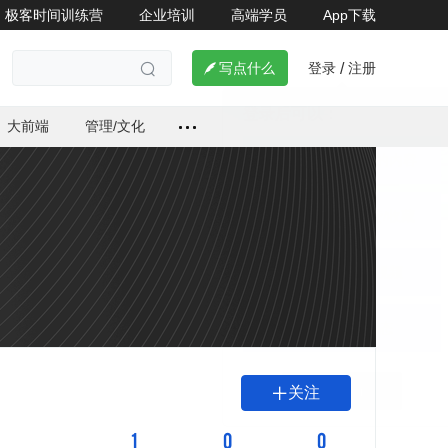
极客时间训练营
企业培训
高端学员
App下载
登录
注册

写点什么
/

大前端
管理/文化
关注

1
0
0