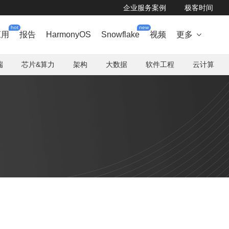
企业服务案例
极客时间
hot
new
应用
报告
HarmonyOS
Snowflake
视频
更多

端
芯片&算力
架构
大数据
软件工程
云计算