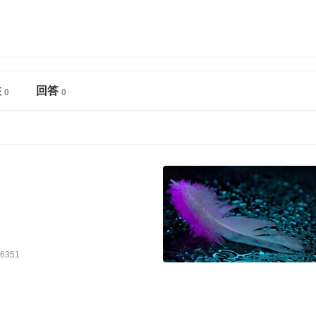
注
回答
6351