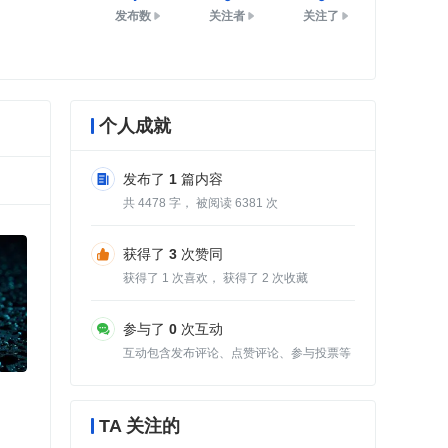
发布数
关注者
关注了
个人成就
发布了
1
篇内容
共
4478
字， 被阅读
6381
次
获得了
3
次赞同
获得了
1
次喜欢， 获得了
2
次收藏
参与了
0
次互动
互动包含发布评论、点赞评论、参与投票等
TA 关注的