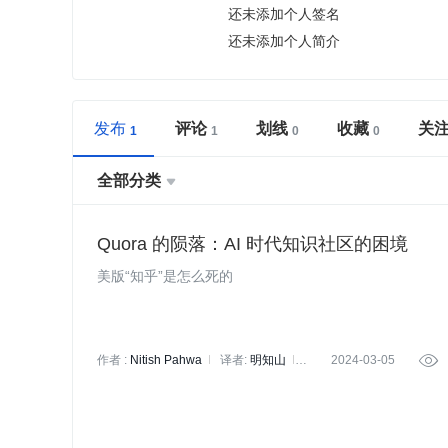
还未添加个人签名
还未添加个人简介
发布
评论
划线
收藏
关
全部分类

Quora 的陨落：AI 时代知识社区的困境
美版“知乎”是怎么死的
作者 :
Nitish Pahwa
译者:
明知山
2024-03-05

策划:
Tina