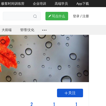
极客时间训练营
企业培训
高端学员
App下载
登录
注册

写点什么
/

大前端
管理/文化
关注

2
1
1