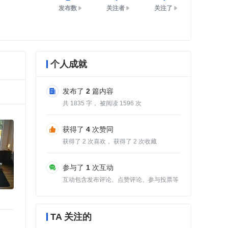
发布数
关注者
关注了
个人成就
发布了
2
篇内容
共
1835
字， 被阅读
1596
次
获得了
4
次赞同
获得了
2
次喜欢， 获得了
2
次收藏
参与了
1
次互动
互动包含发布评论、点赞评论、参与投票等
TA 关注的