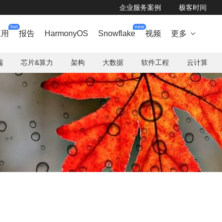
企业服务案例
极客时间
hot
new
应用
报告
HarmonyOS
Snowflake
视频
更多

端
芯片&算力
架构
大数据
软件工程
云计算