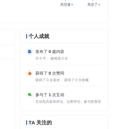
关注者
关注了
个人成就
发布了
0
篇内容
共
0
字， 被阅读
0
次
获得了
0
次赞同
获得了
0
次喜欢， 获得了
0
次收藏
参与了
1
次互动
互动包含发布评论、点赞评论、参与投票等
TA 关注的