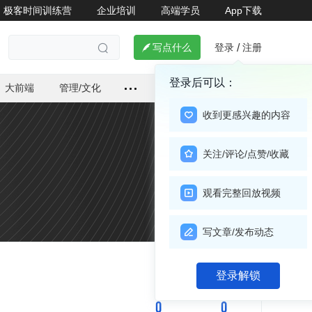
极客时间训练营
企业培训
高端学员
App下载
登录
注册

写点什么
/

登录后可以：
大前端
管理/文化
收到更感兴趣的内容
关注/评论/点赞/收藏
观看完整回放视频
写文章/发布动态
关注

登录解锁
0
0