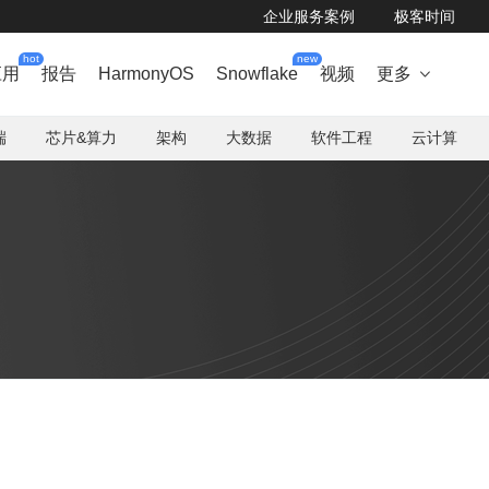
企业服务案例
极客时间
hot
new
应用
报告
HarmonyOS
Snowflake
视频
更多

端
芯片&算力
架构
大数据
软件工程
云计算