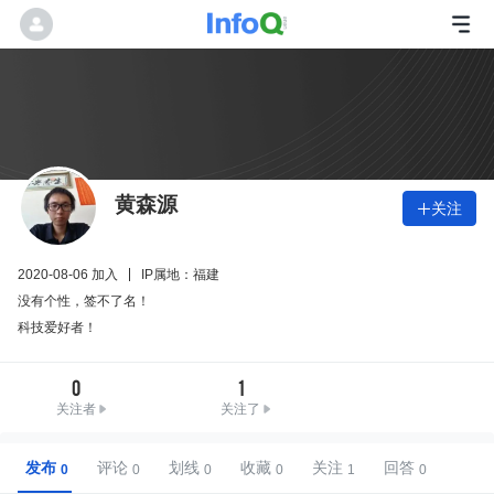
黄森源
关注

2020-08-06 加入
IP属地：福建
没有个性，签不了名！
科技爱好者！
0
1
关注者
关注了
发布
评论
划线
收藏
关注
回答