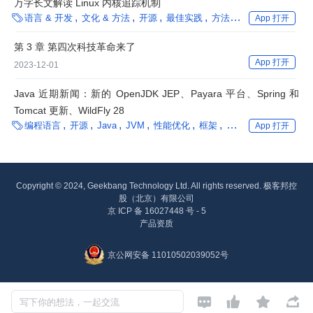
万字长文解读 Linux 内核追踪机制

语言 & 开发
文化 & 方法
开源
最佳实践
方法论
Linux
性能优
App 打开
第 3 章 第四次科技革命来了
App 打开
2023-12-01
Java 近期新闻：新的 OpenJDK JEP、Payara 平台、Spring 和
Tomcat 更新、WildFly 28

编程语言
开源
Java
JVM
性能优化
框架
微服务
生成式 AI
App 打开
Copyright © 2024, Geekbang Technology Ltd. All rights reserved. 极客邦控
股（北京）有限公司
京 ICP 备 16027448 号 - 5
产品资质
京公网安备 11010502039052号




写下你的想法，一起交流