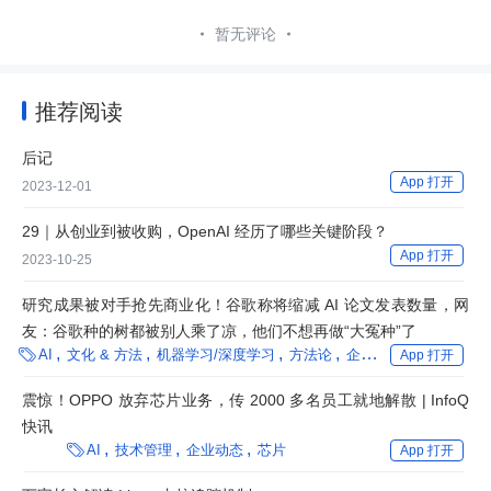
暂无评论
推荐阅读
后记
App 打开
2023-12-01
29｜从创业到被收购，OpenAI 经历了哪些关键阶段？
App 打开
2023-10-25
研究成果被对手抢先商业化！谷歌称将缩减 AI 论文发表数量，网
友：谷歌种的树都被别人乘了凉，他们不想再做“大冤种”了

AI
文化 & 方法
机器学习/深度学习
方法论
企业动态
生成式 AI
App 打开
震惊！OPPO 放弃芯片业务，传 2000 多名员工就地解散 | InfoQ
快讯

AI
技术管理
企业动态
芯片
App 打开