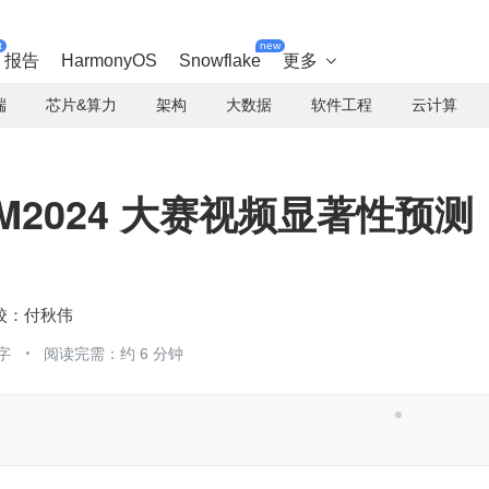
t
new
报告
HarmonyOS
Snowflake
更多

端
芯片&算力
架构
大数据
软件工程
云计算
M2024 大赛视频显著性预测
付秋伟
字
阅读完需：约 6 分钟