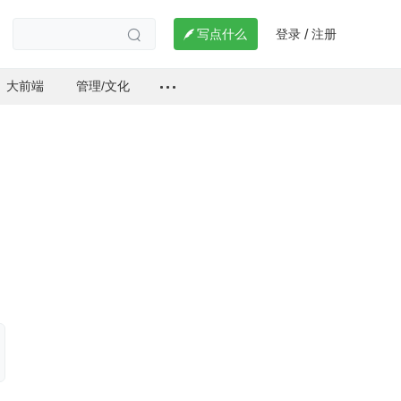
登录
注册

写点什么
/

大前端
管理/文化