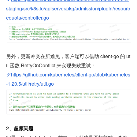
staging/src/k8s.io/apiserver/pkg/admission/plugin/resourc
equota/controller.go
另外，更新冲突在所难免，客户端可以借助 client-go 的 ut
il 函数 RetryOnConflict 来实现失败重试：
https://github.com/kubernetes/client-go/blob/kubernetes
-1.20.5/util/retry/util.go
2、超额问题