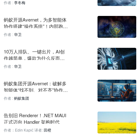
始“挤泡沫”
作者 :
李冬梅
MIT发现芯片防御漏洞：中断注入可绕过防护
58 分钟前
蚂蚁开源Avernet，为多智能体
协作搭建“操作系统”！内部跑通
OpenRelay统一多云AI算力，周处理千亿Token
12大业务、任务完成率超90%
作者 :
华卫
58 分钟前
Y Combinator CEO Garry Tan：技能即提示词，无需专门提示
10万人排队、一键出片，AI创
工程
作越简单，爆款为什么反而更
难做了｜请回答 WAIC 2026
58 分钟前
作者 :
华卫
a16z：AI书籍冲击自助出版市场，占观察销售额约40%
蚂蚁集团开源Avernet：破解多
58 分钟前
智能体“找不到、对不齐”协作难
题
作者 :
蚂蚁集团
MIT发现芯片防御漏洞：中断注入可绕过Intel和AMD防护
58 分钟前
告别旧 Renderer！.NET MAUI
MIT CSAIL剖析AI模型隐藏供应链问题
正式迈向 Handler 架构时代
58 分钟前
作者：Edin Kapić
译者:
田橙