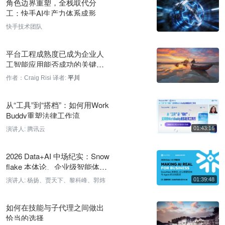
角色边界重塑，全栈取代分
工：快手AI生产力体系成形
MIT CSAIL剖析AI模型隐藏供应链问题
快手技术团队
58 分钟前
平台工程成熟度已成为企业人
OpenAI 评估下一代模型 Astra 在智能体编码与网络安全方面能
工智能应用能否成功的关键差
力显著提升
异化因素
作者：Craig Risi
译者:
平川
58 分钟前
EDA巨头加速布局智能体工作流，AI重塑芯片工程
从“工具”到“搭档”：如何用Work
Buddy重塑法律工作流
58 分钟前
演讲人:
腾讯云
LangChain 创始人预告托管版 DeepAgents 将发布
58 分钟前
2026 Data+AI 中场纪实：Snow
flake 本体论、企业级智能体与
OpenAI 将 Astra 列为首个关键网络安全模型
Agent 的认知跃迁
演讲人:
杨扬、贾天下、黎科峰、郭炜
58 分钟前
GKE Agent Sandbox将AI代理密度提升3.5倍
如何在技能与子代理之间做出
恰当的选择
58 分钟前