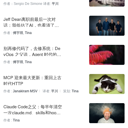
作者：Sergio De Simone
译者:
平川
Truffle Security CEO谈暴露凭据风险及Hugging Face合作
58 分钟前
Jeff Dean离职前最后一次对
话：我低估了AI，也看清了创
直播电商平台Whatnot完成5.45亿美元G轮融资，估值达200亿
业者的唯一生路
作者 :
傅宇琪
,
Tina
美元
58 分钟前
别再修代码了，去修系统：De
vOps 之父说，Agent 时代的组
SWE-bench已饱和，Cognition总裁谈自建编程基准
织变革比技术更难
58 分钟前
作者 :
傅宇琪
,
Tina
MCP 迎来最大更新：重回上古
时代HTTP
作者 :
Janakiram MSV
译者:
平川
策划:
Tina
Claude Code之父：每半年清空
一次claude.md、skills和hook
s，模型自己会想办法
作者 :
Tina