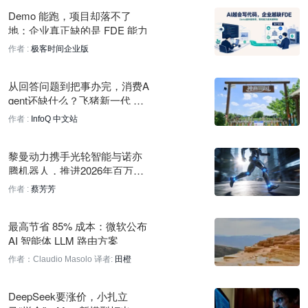
OpenAI 评估下一代模型 Astra 在智能体编码与网络安全方面能
Demo 能跑，项目却落不了
力显著提升
地：企业真正缺的是 FDE 能力
58 分钟前
作者 :
极客时间企业版
EDA巨头加速布局智能体工作流，AI重塑芯片工程
从回答问题到把事办完，消费A
58 分钟前
gent还缺什么？飞猪新一代 AI
产品 V10 的一次探索
LangChain 创始人预告托管版 DeepAgents 将发布
作者 :
InfoQ 中文站
58 分钟前
黎曼动力携手光轮智能与诺亦
OpenAI 将 Astra 列为首个关键网络安全模型
腾机器人，推进2026年百万小
58 分钟前
时具身智能数据建设
作者 :
蔡芳芳
GKE Agent Sandbox将AI代理密度提升3.5倍
最高节省 85% 成本：微软公布
58 分钟前
AI 智能体 LLM 路由方案
Truffle Security CEO谈暴露凭据风险及Hugging Face合作
作者：Claudio Masolo
译者:
田橙
58 分钟前
DeepSeek要涨价，小扎立
直播电商平台Whatnot完成5.45亿美元G轮融资，估值达200亿