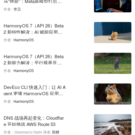
马“拼命”：Meta新模型打出更
美元
低“骨折价”，只要一点数据税
作者 :
华卫
58 分钟前
HarmonyOS 7（API 26）Beta
SWE-bench已饱和，Cognition总裁谈自建编程基准
2 新特性解读：AI 赋能应用故
58 分钟前
障分析，助力应用稳定性问题
作者 :
HarmonyOS
发现、定位与修复
Character.AI 推出 LongSqueak 聊天风格，记忆容量提升4倍
13 分钟前
HarmonyOS 7（API 26）Beta
2 新能力解读：平行视界开启
SensorTower：Kimi 应用下载量近五倍增长，日活提升约 40%
大屏多任务新体验
作者 :
HarmonyOS
13 分钟前
DevEco CLI 快速入门：让 AI A
Luma Labs 测试 Seedance 2.5 视频到视频功能，目前为 720p
gent 更懂 HarmonyOS 应用开
54 分钟前
发
作者 :
HarmonyOS
MIT研究揭示芯片防御机制可被中断注入绕过
DNS 战场再起变化：Cloudflar
54 分钟前
e 开始挑战 AWS Route 53
LangChain 解读 RLM 概念及 deepagents 集成应用
作者：Gianmarco Nalin
译者:
田橙