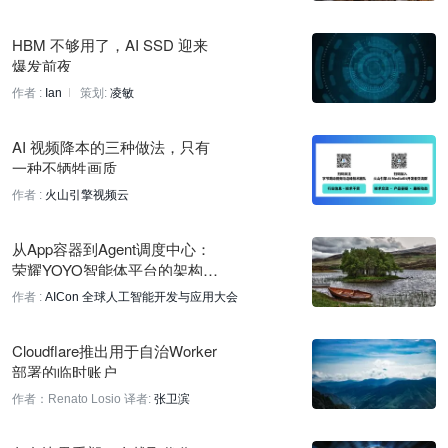
58 分钟前
HBM 不够用了，AI SSD 迎来
MIT CSAIL 剖析 AI 模型隐藏供应链的复杂性与脆弱性
爆发前夜
58 分钟前
作者 :
Ian
策划:
凌敏
MIT发现芯片防御漏洞：中断注入可绕过防护
AI 视频降本的三种做法，只有
58 分钟前
一种不牺牲画质
OpenRelay统一多云AI算力，周处理千亿Token
作者 :
火山引擎视频云
58 分钟前
从App容器到Agent调度中心：
Y Combinator CEO Garry Tan：技能即提示词，无需专门提示
荣耀YOYO智能体平台的架构演
工程
进与技术实践｜AICon深圳
作者 :
AICon 全球人工智能开发与应用大会
58 分钟前
Cloudflare推出用于自治Worker
a16z：AI书籍冲击自助出版市场，占观察销售额约40%
部署的临时账户
58 分钟前
作者：Renato Losio
译者:
张卫滨
MIT发现芯片防御漏洞：中断注入可绕过Intel和AMD防护
58 分钟前