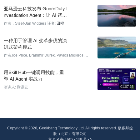
亚马逊云科技发布 GuardDuty I
nvestigation Agent：让 AI 帮安
全团队追查攻击线索
作者：Steef-Jan Wiggers
译者:
田橙
一种用于管理 AI 变革步伐的演
进式架构模式
作者Joe Price, Branimir Đurek, Pavlos Migkiros,
Trevor Dearham
译者:
平川
用Skill Hub一键调用技能，重
塑 AI Agent 实战力
演讲人:
腾讯云
Copyright © 2026, Geekbang Technology Ltd. All rights reserved. 极客邦控
股（北京）有限公司
京 ICP 备 16027448 号 - 5