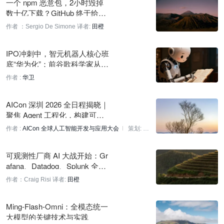
一个 npm 恶意包，2小时毁掉
数十亿下载？GitHub 终于给自
OpenAI 团队 Black Hat 演讲谈与 Hugging Face 事件时间线
动升级按下暂停键
作者 ：Sergio De Simone
译者:
田橙
1 小时前
IPO冲刺中，智元机器人核心班
Explabs AI 在 YC 平台发布，宣称成本降低97%
底“华为化”：前谷歌科学家从合
1 小时前
伙人名单消失
作者 :
华卫
SambaNova SN50 运行 MiniMax M2.7 推理速度约 800 t/s
AICon 深圳 2026 全日程揭晓｜
1 小时前
聚焦 Agent 工程化，构建可靠
KDD2026亚马逊将办晚间交流会，多位技术专家出席
智能的技术路径
作者 :
AICon 全球人工智能开发与应用大会
策划:
1 小时前
罗燕珊
,
Kitty
可观测性厂商 AI 大战开始：Gr
英伟达发布Vera Rubin NVL72计算托盘：1分钟全自动组装
afana、Datadog、Splunk 全部
1 小时前
入场
作者：Craig Risi
译者:
田橙
a16z 谈 Agent 循环：编码循环为何率先成功
Ming-Flash-Omni：全模态统一
2 小时前
大模型的关键技术与实践