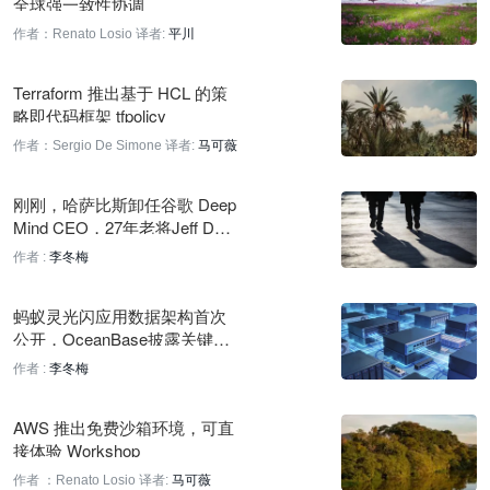
全球强一致性协调
2 小时前
作者：Renato Losio
译者:
平川
LangSmith聚焦Backopsai：AI原生供应链运营方案
Terraform 推出基于 HCL 的策
2 小时前
略即代码框架 tfpolicy
PyTorch基金会执行总监将任PyTorchCon北美大会主题演讲嘉宾
作者：Sergio De Simone
译者:
马可薇
刚刚
刚刚，哈萨比斯卸任谷歌 Deep
Yann LeCun加入AI投资公司224 Ventures任顾问
Mind CEO，27年老将Jeff Dea
n离职创业
刚刚
作者 :
李冬梅
斯坦福AI实验室推荐PNAS法律基准测试论文
蚂蚁灵光闪应用数据架构首次
10 分钟前
公开，OceanBase披露关键实
践
作者 :
李冬梅
Relativity Space第二级火箭在NASA斯坦尼斯航天中心启动测试
10 分钟前
AWS 推出免费沙箱环境，可直
接体验 Workshop
DeepSeek 警告：API 整体定价近期将大幅上调
10 分钟前
作者 ：Renato Losio
译者:
马可薇