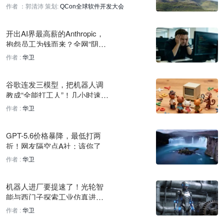
PyTorch：预训练效率提升加速前沿探索，TorchTitan 持续优化
作者 ：郭清沛
策划:
QCon全球软件开发大会
2 小时前
开出AI界最高薪的Anthropic，
谷歌云推GEAR计划，免费课程助力构建自主智能体
抱怨员工为钱而来？全网“阴
2 小时前
阳”：和你死活反开源一样
作者 :
华卫
LangSmith聚焦Backopsai：AI原生供应链运营方案
谷歌连发三模型，把机器人调
2 小时前
教成“全能打工人”！几小时速
配、从头控到脚，还能“组团”开
作者 :
华卫
干
GPT-5.6价格暴降，最低打两
折！网友隔空点A社：该你了
作者 :
华卫
机器人进厂要提速了！光轮智
能与西门子探索工业仿真进入
机器学习的新路径
作者 :
华卫