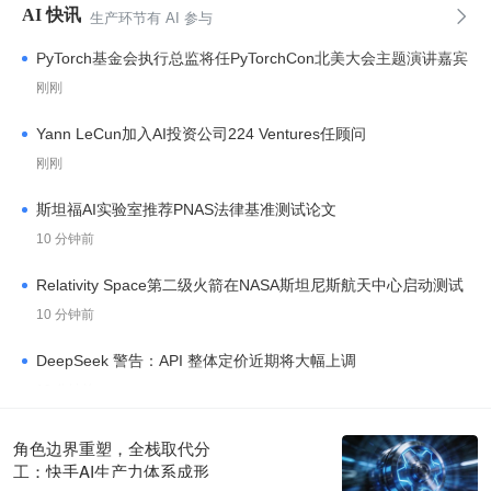
AI 快讯

生产环节有 AI 参与
PyTorch基金会执行总监将任PyTorchCon北美大会主题演讲嘉宾
刚刚
Yann LeCun加入AI投资公司224 Ventures任顾问
刚刚
斯坦福AI实验室推荐PNAS法律基准测试论文
10 分钟前
Relativity Space第二级火箭在NASA斯坦尼斯航天中心启动测试
10 分钟前
DeepSeek 警告：API 整体定价近期将大幅上调
10 分钟前
NVIDIA：物理AI发展依赖开放世界模型
角色边界重塑，全栈取代分
31 分钟前
工：快手AI生产力体系成形