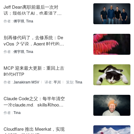
Jeff Dean离职前最后一次对
Explabs AI 在 YC 平台发布，宣称成本降低97%
话：我低估了AI，也看清了创
1 小时前
业者的唯一生路
作者 :
傅宇琪
,
Tina
SambaNova SN50 运行 MiniMax M2.7 推理速度约 800 t/s
别再修代码了，去修系统：De
1 小时前
vOps 之父说，Agent 时代的组
织变革比技术更难
KDD2026亚马逊将办晚间交流会，多位技术专家出席
作者 :
傅宇琪
,
Tina
1 小时前
MCP 迎来最大更新：重回上古
英伟达发布Vera Rubin NVL72计算托盘：1分钟全自动组装
时代HTTP
1 小时前
作者 :
Janakiram MSV
译者:
平川
策划:
Tina
a16z 谈 Agent 循环：编码循环为何率先成功
Claude Code之父：每半年清空
2 小时前
一次claude.md、skills和hook
s，模型自己会想办法
PyTorch：预训练效率提升加速前沿探索，TorchTitan 持续优化
作者 :
Tina
2 小时前
Cloudflare 推出 Meerkat，实现
谷歌云推GEAR计划，免费课程助力构建自主智能体