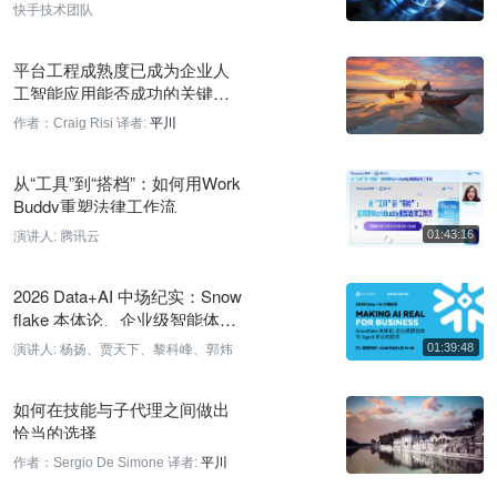
快手技术团队
机器人开发平台Blacknode新增物理仿真与3D渲染，实时同步数
字孪生
平台工程成熟度已成为企业人
31 分钟前
工智能应用能否成功的关键差
异化因素
AI进步瓶颈在验证器而非算力，Yann LeCun转发观点
作者：Craig Risi
译者:
平川
49 分钟前
从“工具”到“搭档”：如何用Work
a16z访谈：开放权重模型对生态系统至关重要
Buddy重塑法律工作流
50 分钟前
演讲人:
腾讯云
Codex 现可为 GitHub 拉取请求执行行内安全审查
2026 Data+AI 中场纪实：Snow
1 小时前
flake 本体论、企业级智能体与
Agent 的认知跃迁
演讲人:
杨扬、贾天下、黎科峰、郭炜
OpenAI 最早下周发布 Astra，系 GPT-4.5 后首个重大新预训练
模型
如何在技能与子代理之间做出
1 小时前
恰当的选择
OpenAI 团队 Black Hat 演讲谈与 Hugging Face 事件时间线
作者：Sergio De Simone
译者:
平川
1 小时前