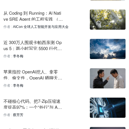
NVIDIA：物理AI发展依赖开放世界模型
从 Coding 到 Running：Al Nati
31 分钟前
ve SRE Agent 的工程实践 （Cl
oudQ ）｜AICon深圳
作者 :
AICon 全球人工智能开发与应用大会
机器人开发平台Blacknode新增物理仿真与3D渲染，实时同步数
字孪生
近 300万人围观卡帕西亲测 Op
31 分钟前
us 5：两小时写完 5500 行代
码， 却连自己写的游戏都玩不
AI进步瓶颈在验证器而非算力，Yann LeCun转发观点
作者 :
李冬梅
了
49 分钟前
苹果指控 OpenAI挖人、拿零
a16z访谈：开放权重模型对生态系统至关重要
件、偷文件，OpenAI 晒聊天记
50 分钟前
录全面反击！马斯克：别信 Op
作者 :
李冬梅
enAI
Codex 现可为 GitHub 拉取请求执行行内安全审查
不碰核心代码、把7-Zip压缩速
1 小时前
度提高97%：一个“外行”与 AI
的极致优化实验
OpenAI 最早下周发布 Astra，系 GPT-4.5 后首个重大新预训练
作者 :
蔡芳芳
模型
1 小时前