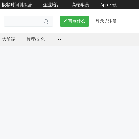
极客时间训练营
企业培训
高端学员
App下载
登录
注册


写点什么
/

大前端
管理/文化