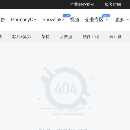
企业服务案例
极客时间
new
new
报告
HarmonyOS
Snowflake
视频
企业专区
更多

端
芯片&算力
架构
大数据
软件工程
云计算